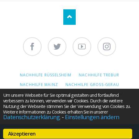
Facebook
Twitter
Youtube
Instagram
NAVIGATION
NACHHILFE RÜSSELSHEIM
NACHHILFE TREBUR
ÜBERSPRINGEN
NACHHILFE MAINZ
NACHHILFE GROSS-GERAU
NACHHILFE BISCHOFSHEIM
NACHHILFE GINSHEIM
Um unsere Webseite für Sie optimal gestalten und fortlaufend
verbessern zu können, verwenden wir Cookies. Durch die weitere
NACHHILFE NAUHEIM
NACHHILFE RAUNHEIM
Nutzung der Webseite stimmen Sie der Verwendung von Cookies zu.
Weitere Informationen zu Cookies erhalten Sie in unserer
Datenschutzerklärung
-
Einstellungen ändern
.
Datenschutz
|
Impressum
© 2026
Jetzt anrufen!
Akzeptieren